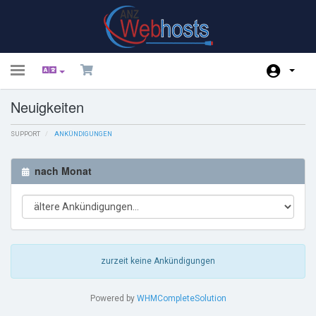
Toggle
navigation
Neuigkeiten
Kundencenter Home
SUPPORT
Shop
ANKÜNDIGUNGEN
Ankündigungen
nach Monat
Wissensdatenbank
Netzwerkstatus
Partner
zurzeit keine Ankündigungen
Kontaktieren Sie uns
Powered by
WHMCompleteSolution