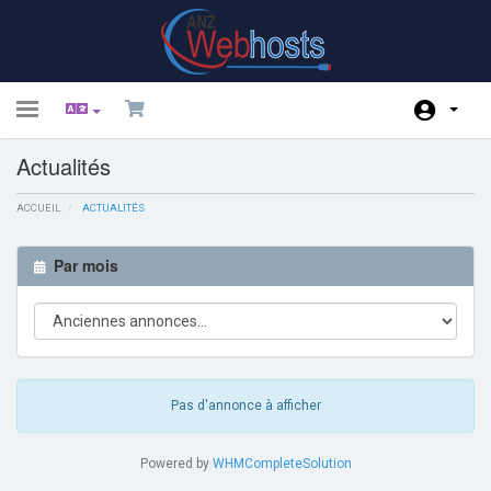
Toggle
navigation
Actualités
Espace client
ACCUEIL
Enregistrer
ACTUALITÉS
Actualités
Par mois
Base de connaissances
État du réseau
Affiliés
Pas d'annonce à afficher
Contactez-nous
Powered by
WHMCompleteSolution