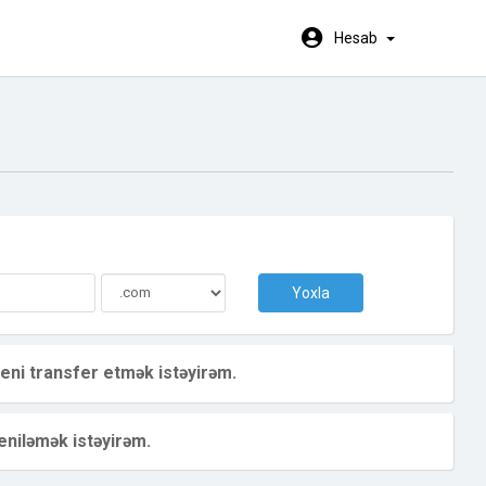
Hesab
.
Yoxla
eni transfer etmək istəyirəm.
niləmək istəyirəm.