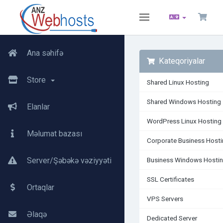
Toggle
navigation
Ana səhifə
Kateqoriyalar
Store
Shared Linux Hosting
Shared Windows Hosting
Elanlar
WordPress Linux Hosting
Məlumat bazası
Corporate Business Host
Server/Şəbəkə vəziyyəti
Business Windows Hosti
SSL Certificates
Ortaqlar
VPS Servers
Əlaqə
Dedicated Server