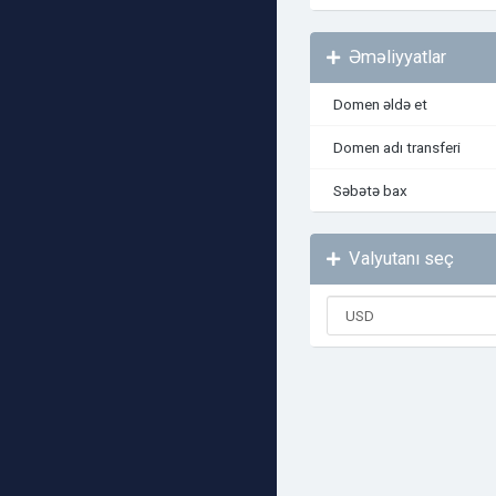
Əməliyyatlar
Domen əldə et
Domen adı transferi
Səbətə bax
Valyutanı seç