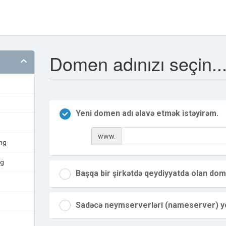
Domen adınızı seçin..
Yeni domen adı əlavə etmək istəyirəm.
www.
ing
ng
Başqa bir şirkətdə qeydiyyatda olan dom
Sadəcə neymserverləri (nameserver) ye