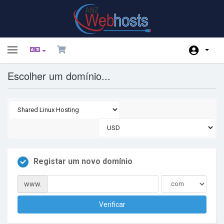
Toggle
navigation
Escolher um domínio...
Área do Cliente
Loja
Anúncios
Base de Conhecimento
Estado da Rede
Registar um novo domínio
Afiliados
www.
Contacte-nos
Verificar