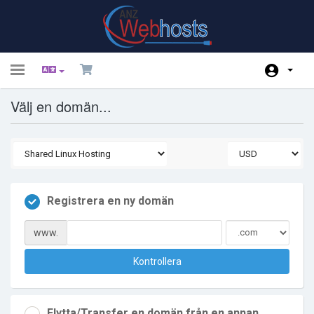
Toggle
navigation
Välj en domän...
Hem - Kundavdelning
Butik
Nyheter & Meddelanden
Hjälpcentral
Registrera en ny domän
Nätverksstatus
www.
Partner
Kontrollera
Kontakta Oss
Flytta/Transfer en domän från en annan